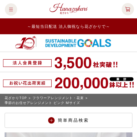
～最短当日配送 法人御祝なら花ざかりで～
花ざかりTOP
>
フラワーアレンジメント・花束
>
季節のお任せアレンジメント ピンク Mサイズ
簡単商品検索